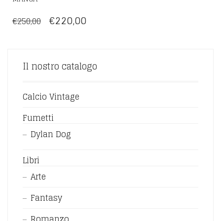
IL
IL
€
220,00
€
250,00
PREZZO
PREZZO
ORIGINALE
ATTUALE
ERA:
È:
Il nostro catalogo
€250,00.
€220,00.
Calcio Vintage
Fumetti
Dylan Dog
Libri
Arte
Fantasy
Romanzo