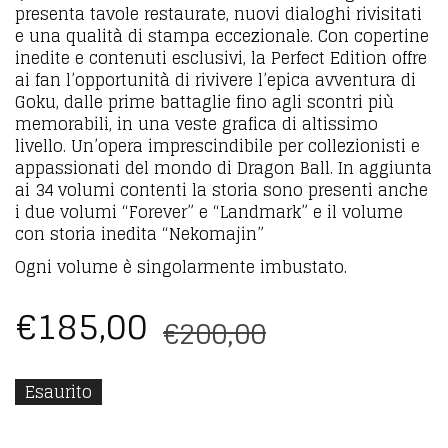
presenta tavole restaurate, nuovi dialoghi rivisitati
e una qualità di stampa eccezionale. Con copertine
inedite e contenuti esclusivi, la Perfect Edition offre
ai fan l’opportunità di rivivere l’epica avventura di
Goku, dalle prime battaglie fino agli scontri più
memorabili, in una veste grafica di altissimo
livello. Un’opera imprescindibile per collezionisti e
appassionati del mondo di Dragon Ball. In aggiunta
ai 34 volumi contenti la storia sono presenti anche
i due volumi “Forever” e “Landmark” e il volume
con storia inedita “Nekomajin”
Ogni volume è singolarmente imbustato.
Il
Il
€
185,00
€
200,00
prezzo
prezzo
originale
attuale
Esaurito
era:
è: