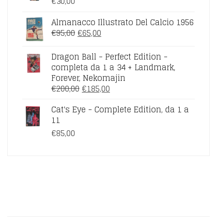
€
30,00
Almanacco Illustrato Del Calcio 1956
IL
IL
€
95,00
€
65,00
PREZZO
PREZZO
ORIGINALE
ATTUALE
Dragon Ball - Perfect Edition -
ERA:
È:
completa da 1 a 34 + Landmark,
€95,00.
€65,00.
Forever, Nekomajin
IL
IL
€
200,00
€
185,00
PREZZO
PREZZO
Cat's Eye - Complete Edition, da 1 a
ORIGINALE
ATTUALE
11
ERA:
È:
€200,00.
€185,00.
€
85,00