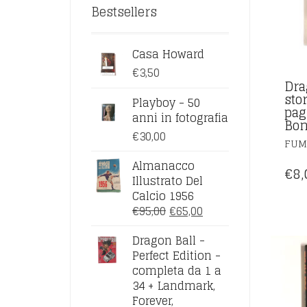
Bestsellers
Casa Howard
€
3,50
Dra
stor
Playboy - 50
pag
anni in fotografia
Bon
€
30,00
FUM
Almanacco
€
8,
Illustrato Del
Calcio 1956
IL
IL
€
95,00
€
65,00
PREZZO
PREZZO
Dragon Ball -
ORIGINALE
ATTUALE
Perfect Edition -
ERA:
È:
completa da 1 a
€95,00.
€65,00.
34 + Landmark,
Forever,