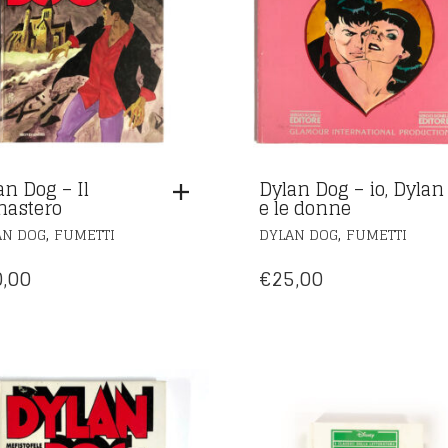
an Dog – Il
Dylan Dog – io, Dylan
astero
e le donne
,
,
AN DOG
FUMETTI
DYLAN DOG
FUMETTI
,00
€
25,00