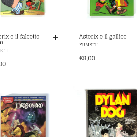
rix e il falcetto
Asterix e il gallico
ro
FUMETTI
ETTI
€
8,00
00