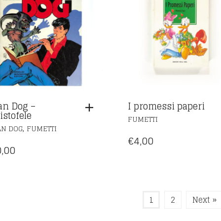
an Dog –
I promessi paperi
istofele
FUMETTI
,
AN DOG
FUMETTI
€
4,00
,00
1
2
Next »