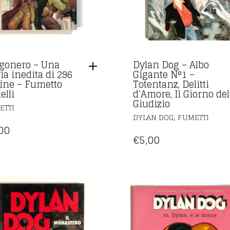
gonero – Una
Dylan Dog – Albo
ia inedita di 296
Gigante N°1 –
ine – Fumetto
Totentanz, Delitti
elli
d’Amore, Il Giorno del
Giudizio
ETTI
,
DYLAN DOG
FUMETTI
00
€
5,00