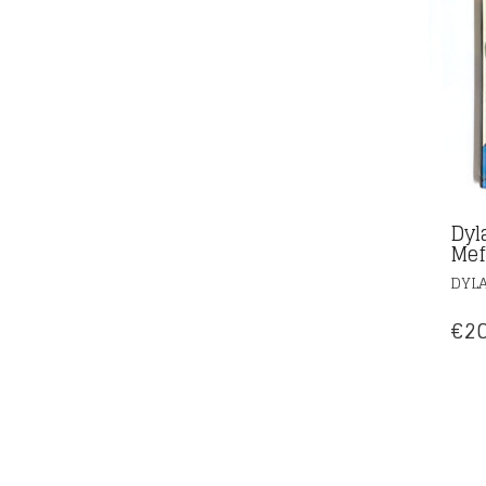
Dyl
Mef
DYL
€
20