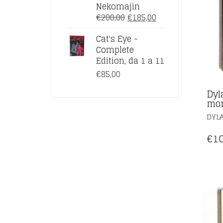
Nekomajin
IL
IL
€
200,00
€
185,00
PREZZO
PREZZO
Cat's Eye -
ORIGINALE
ATTUALE
Complete
ERA:
È:
Edition, da 1 a 11
€200,00.
€185,00.
€
85,00
Dyl
mon
DYL
€
10