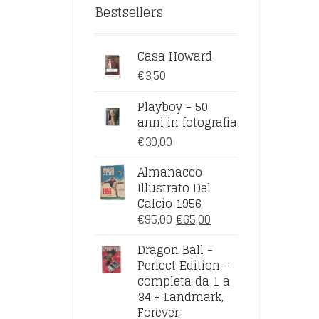
Bestsellers
Casa Howard
€
3,50
Playboy - 50
anni in fotografia
€
30,00
Almanacco
Illustrato Del
Calcio 1956
IL
IL
€
95,00
€
65,00
PREZZO
PREZZO
Dragon Ball -
ORIGINALE
ATTUALE
Perfect Edition -
ERA:
È:
completa da 1 a
€95,00.
€65,00.
34 + Landmark,
Forever,