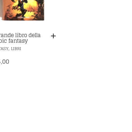
rande libro della
oic fantasy
,
TASY
LIBRI
,00