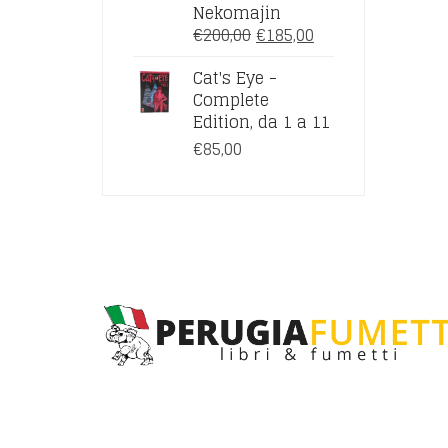
Nekomajin
IL
IL
€
200,00
€
185,00
PREZZO
PREZZO
Cat's Eye -
ORIGINALE
ATTUALE
Complete
ERA:
È:
Edition, da 1 a 11
€200,00.
€185,00.
€
85,00