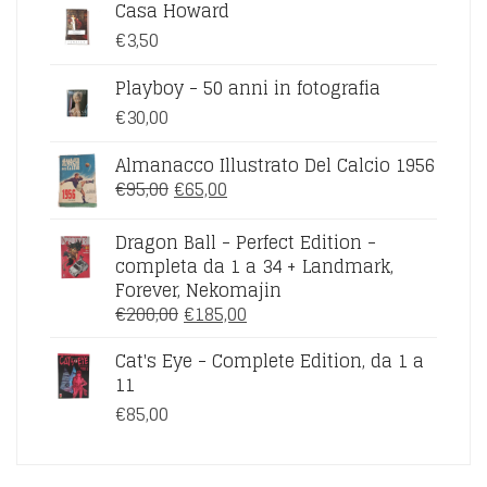
Casa Howard
€
3,50
Playboy - 50 anni in fotografia
€
30,00
Almanacco Illustrato Del Calcio 1956
IL
IL
€
95,00
€
65,00
PREZZO
PREZZO
ORIGINALE
ATTUALE
Dragon Ball - Perfect Edition -
ERA:
È:
completa da 1 a 34 + Landmark,
€95,00.
€65,00.
Forever, Nekomajin
IL
IL
€
200,00
€
185,00
PREZZO
PREZZO
Cat's Eye - Complete Edition, da 1 a
ORIGINALE
ATTUALE
11
ERA:
È:
€200,00.
€185,00.
€
85,00