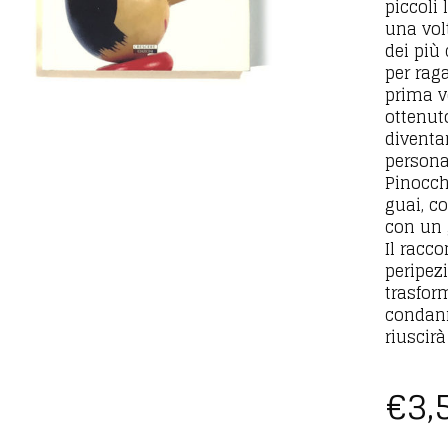
piccoli 
una vol
dei più 
per raga
prima v
ottenut
diventa
personag
Pinocch
guai, c
con un 
Il racc
peripez
trasform
condann
riuscir
€
3,