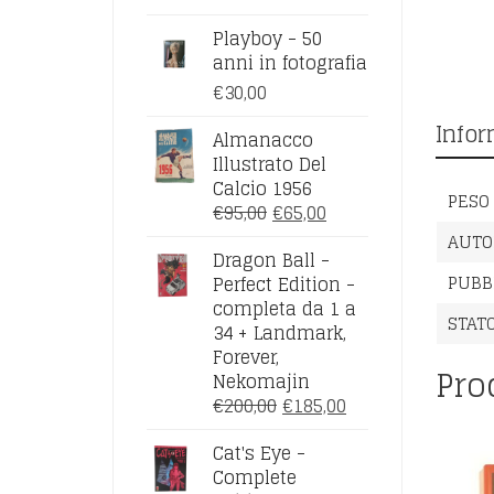
Playboy - 50
anni in fotografia
€
30,00
Infor
Almanacco
Illustrato Del
Calcio 1956
PESO
IL
IL
€
95,00
€
65,00
PREZZO
PREZZO
AUTO
Dragon Ball -
ORIGINALE
ATTUALE
PUBB
Perfect Edition -
ERA:
È:
completa da 1 a
€95,00.
€65,00.
STAT
34 + Landmark,
Forever,
Prod
Nekomajin
IL
IL
€
200,00
€
185,00
PREZZO
PREZZO
Cat's Eye -
ORIGINALE
ATTUALE
Complete
ERA:
È: