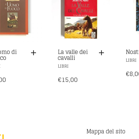
omo di
La valle dei
Nos
co
cavalli
LIBRI
I
LIBRI
€
8,0
00
€
15,00
Mappa del sito