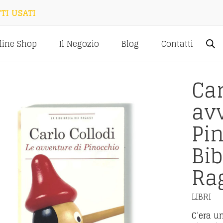
TI USATI
line Shop
Il Negozio
Blog
Contatti
Car
av
Pin
Bib
Ra
LIBRI
C’era u