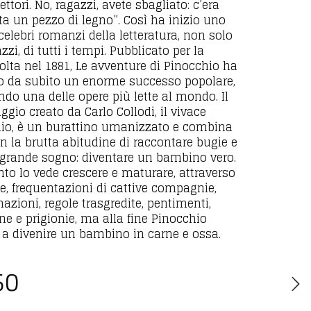
lettori. No, ragazzi, avete sbagliato: c’era
ta un pezzo di legno”. Così ha inizio uno
celebri romanzi della letteratura, non solo
zzi, di tutti i tempi. Pubblicato per la
olta nel 1881, Le avventure di Pinocchio ha
o da subito un enorme successo popolare,
ndo una delle opere più lette al mondo. Il
gio creato da Carlo Collodi, il vivace
io, è un burattino umanizzato e combina
on la brutta abitudine di raccontare bugie e
grande sogno: diventare un bambino vero.
onto lo vede crescere e maturare, attraverso
ie, frequentazioni di cattive compagnie,
azioni, regole trasgredite, pentimenti,
e e prigionie, ma alla fine Pinocchio
à a divenire un bambino in carne e ossa.
50