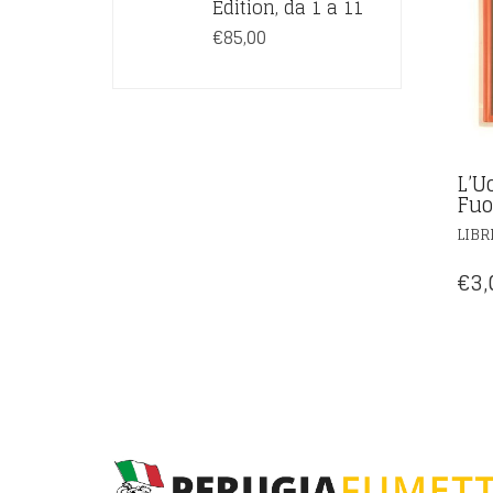
Edition, da 1 a 11
€200,00.
€185,00.
€
85,00
L’U
Fuo
LIBR
€
3,